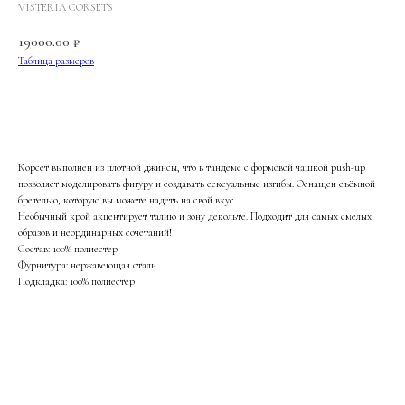
VISTERIA CORSETS
19000.00
₽
Таблица размеров
В корзину
Корсет выполнен из плотной джинсы, что в тандеме с формовой чашкой push-up
позволяет моделировать фигуру и создавать сексуальные изгибы. Оснащен съёмной
бретелью, которую вы можете надеть на свой вкус.
Необычный крой акцентирует талию и зону декольте. Подходит для самых смелых
образов и неординарных сочетаний!
Состав: 100% полиестер
Фурнитура: нержавеющая сталь
Подкладка: 100% полиестер