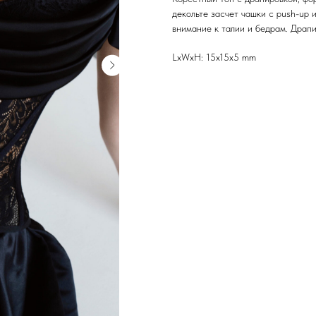
декольте засчет чашки с push-up 
внимание к талии и бедрам. Драпи
LxWxH: 15x15x5 mm