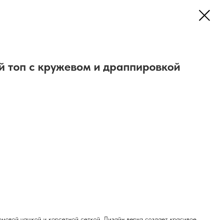
топ с кружевом и драппировкой
рмовой чашкой и корсетной сеткой. Дизайн верха создает красивое