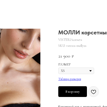
МОЛЛИ корсетный 
VISTERIAcorsets
SKU:
vstr001-mollyxs
21 900
₽
РАЗМЕР
Таблица размеров
В корзину
Корсетный топ с драпировкой, фо