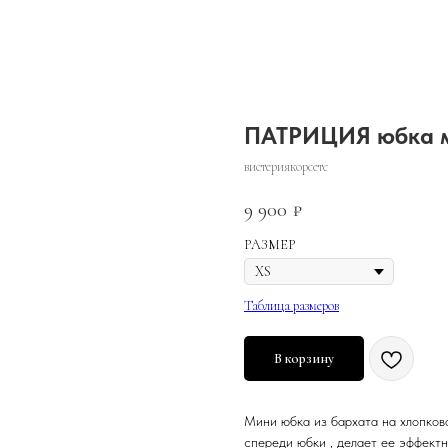
ПАТРИЦИЯ юбка м
вистериякорсетс
9 900
₽
РАЗМЕР
Таблица размеров
В корзину
Мини юбка из бархата на хлопков
спереди юбки , делает ее эффект