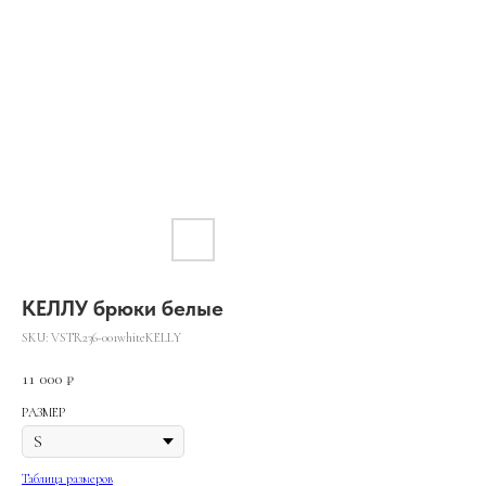
KEЛЛУ брюки белые
SKU:
VSTR236-001whiteKELLY
11 000
₽
РАЗМЕР
Таблица размеров