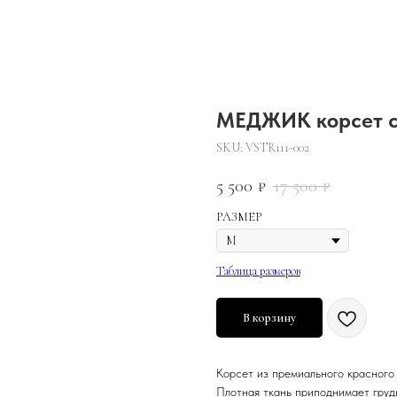
МЕДЖИК корсет с
SKU:
VSTR111-002
5 500
17 500
₽
₽
РАЗМЕР
Таблица размеров
В корзину
Корсет из премиального красного
Плотная ткань приподнимает грудь