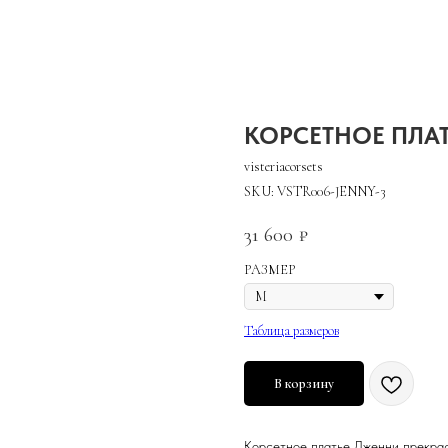
КОРСЕТНОЕ ПЛА
visteriacorsets
SKU:
VSTR006-JENNY-3
31 600
₽
РАЗМЕР
Таблица размеров
В корзину
Корсетное платье Дженни прекрас