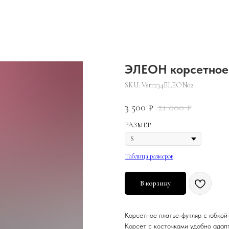
ЭЛЕОН корсетное 
SKU:
Vstr234ELEON02
3 500
21 000
₽
₽
РАЗМЕР
Таблица размеров
В корзину
Корсетное платье-футляр с юбкой
Корсет с косточками удобно адап