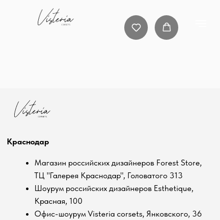
Краснодар
Магазин российских дизайнеров Forest Store,
ТЦ "Галерея Краснодар", Головатого 313
Шоурум российских дизайнеров Esthetique,
Красная, 100
Офис-шоурум Visteria corsets, Янковского, 36
Москва
Магазин дизайнерской одежды SodaModa
Телефон:
+7 (918) 312-81-95
Почта:
Visteria_dress@mail.ru
ИП Саркисова Наталья Вячеславовна
ИНН 237306342947